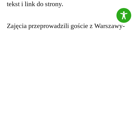
tekst i link do strony.
Zajęcia przeprowadzili goście z Warszawy-
Marta i Grzegorz, działający w Centrum
Inicjatyw Międzykulturowych. Warsztaty
podzielone były na cztery bloki tematyczne.
W galerii prezentujemy zdjęcia z zajęć
poświęconych na naukę arabskiego alfabetu i
muzułmańską modę.