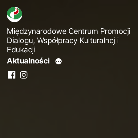
Przejdź
do
treści
Międzynarodowe Centrum Promocji
Dialogu, Współpracy Kulturalnej i
Edukacji
Aktualności
Facebook
Instagram
centrum