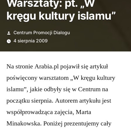
Warsztaty: pt. „W
kręgu kultury islamu”
Opublikowane
Centrum Promocji Dialogu
przez
4 sierpnia 2009
Na stronie Arabia.pl pojawił się artykuł
poświęcony warsztatom „W kręgu kultury
islamu”, jakie odbyły się w Centrum na
początku sierpnia. Autorem artykułu jest
współprowadząca zajęcia, Marta
Minakowska. Poniżej prezentujemy cały