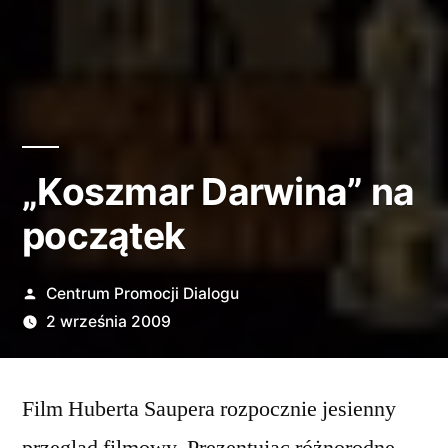
„Koszmar Darwina” na
początek
Opublikowane
Centrum Promocji Dialogu
przez
2 września 2009
Film Huberta Saupera rozpocznie jesienny
przegląd filmowy. Prezentując różnorodne