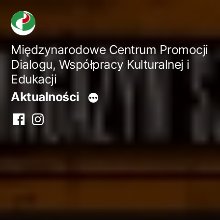
Przejdź
do
treści
Międzynarodowe Centrum Promocji
Dialogu, Współpracy Kulturalnej i
Edukacji
Aktualności
Facebook
Instagram
centrum