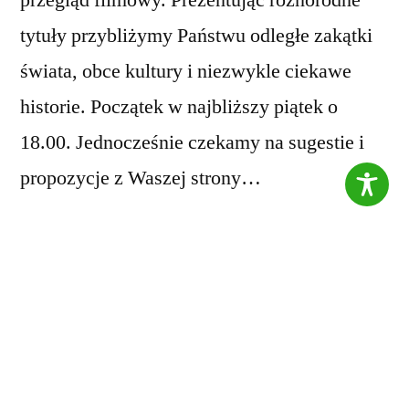
tytuły przybliżymy Państwu odległe zakątki
świata, obce kultury i niezwykle ciekawe
historie. Początek w najbliższy piątek o
18.00. Jednocześnie czekamy na sugestie i
propozycje z Waszej strony…
Dość szybko odkryliśmy, że samoloty,
oprócz groszku, przywiozły broń, którą
dostarczono do tych samych obozów. W ten
sposób, ci sami uchodźcy, których ratowano
zapewniając żywność, mogli zostać