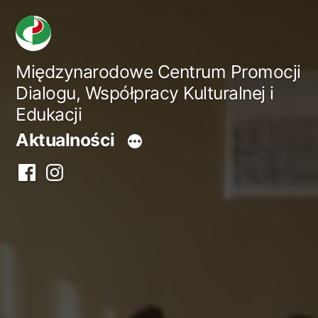
Przejdź
do
treści
Międzynarodowe Centrum Promocji
Dialogu, Współpracy Kulturalnej i
Edukacji
Aktualności
Facebook
Instagram
centrum