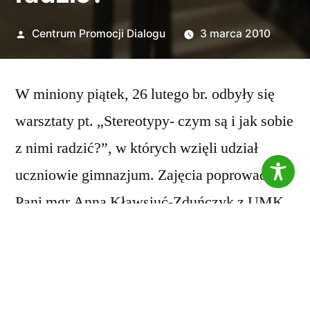
Opublikowane
Centrum Promocji Dialogu
3 marca 2010
przez
W miniony piątek, 26 lutego br. odbyły się
warsztaty pt. „Stereotypy- czym są i jak sobie
z nimi radzić?”, w których wzięli udział
uczniowie gimnazjum. Zajęcia poprowadziła
Pani mgr Anna Kławsiuć-Zduńczyk z UMK
w Toruniu. W zakładce galerii prezentujemy
kilka zdjęć z warsztatów.