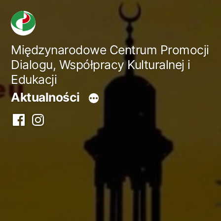
Przejdź
do
treści
Międzynarodowe Centrum Promocji
Dialogu, Współpracy Kulturalnej i
Edukacji
Aktualności
Facebook
Instagram
centrum