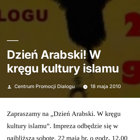
Dzień Arabski! W
kręgu kultury islamu
Opublikowane
Centrum Promocji Dialogu
18 maja 2010
przez
Zapraszamy na „Dzień Arabski. W kręgu
kultury islamu”. Impreza odbędzie się w
najbliższą sobotę, 22 maja br. o godz. 12.00