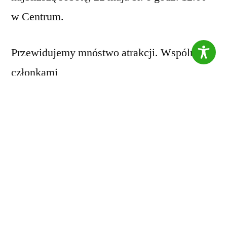
w Centrum.
Przewidujemy mnóstwo atrakcji. Wspólnie z
członkami
organizacji
arabia.pl
przeprowadzone
zostaną zajęcia, które uczestnikom zabawy
przybliżą kulturę arabską/islamską. W
programie znajdują się między innymi: pokaz
mody arabskiej, poznanie przedmiotów
codziennego użytku, nauka wiązania
arafatek, krótka lekcja języka arabskiego.