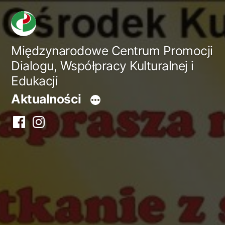
Przejdź
do
treści
Międzynarodowe Centrum Promocji
Dialogu, Współpracy Kulturalnej i
Edukacji
Aktualności
Facebook
Instagram
centrum