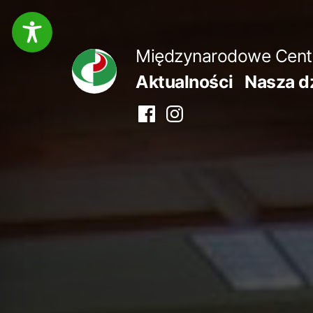
Przejdź
do
Międzynarodowe Centru
treści
Aktualności
Nasza d
Facebook
Instagram
centrum