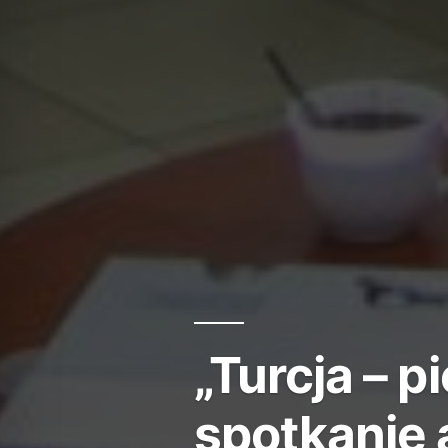
„Turcja – p
spotkanie 