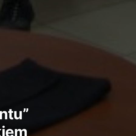
entu”
kiem