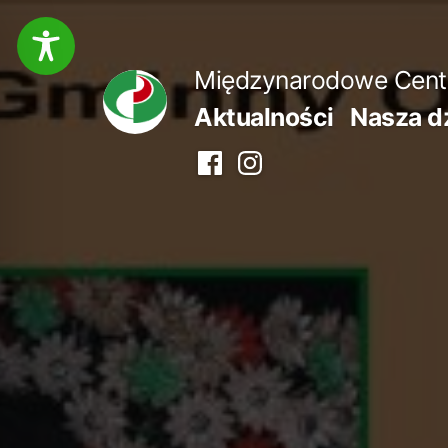
Przejdź
do
Międzynarodowe Centru
treści
Aktualności
Nasza d
Facebook
Instagram
centrum