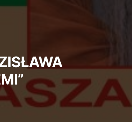
DZISŁAWA
MI”