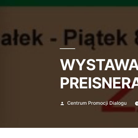
WYSTAWA 
PREISNERA
Opublikowane
Centrum Promocji Dialogu
przez