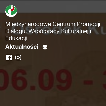
Przejdź
do
treści
Międzynarodowe Centrum Promocji
Dialogu, Współpracy Kulturalnej i
Edukacji
Aktualności
Facebook
Instagram
centrum