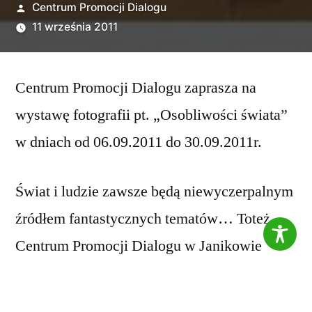
Opublikowane
Centrum Promocji Dialogu
przez
11 września 2011
Centrum Promocji Dialogu zaprasza na
wystawę fotografii pt. „Osobliwości świata”
w dniach od 06.09.2011 do 30.09.2011r.
Świat i ludzie zawsze będą niewyczerpalnym
źródłem fantastycznych tematów… Toteż
Centrum Promocji Dialogu w Janikowie
zaprasza w dniach od 06.09.2011 do
30.09.2011r. do obejrzenia wystawy