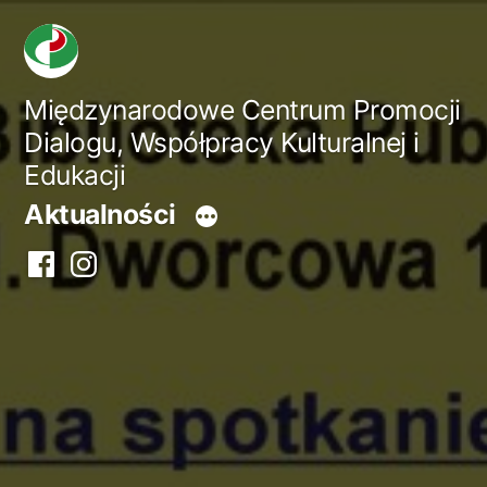
Przejdź
do
treści
Międzynarodowe Centrum Promocji
Dialogu, Współpracy Kulturalnej i
Edukacji
Aktualności
Facebook
Instagram
centrum