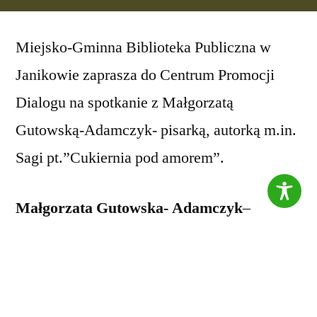
Miejsko-Gminna Biblioteka Publiczna w
Janikowie zaprasza do Centrum Promocji
Dialogu na spotkanie z Małgorzatą
Gutowską-Adamczyk- pisarką, autorką m.in.
Sagi pt.”Cukiernia pod amorem”.
Małgorzata Gutowska- Adamczyk
–
pisarka, historyk teatru, scenarzystka
filmowa (”Tata, a Marcin powiedział”, „Na
Wspólnej”- Dialogi), dziennikarka.