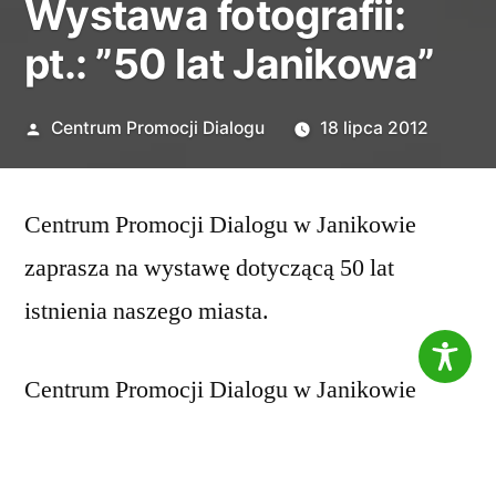
Wystawa fotografii:
pt.: ”50 lat Janikowa”
Opublikowane
Centrum Promocji Dialogu
18 lipca 2012
przez
Centrum Promocji Dialogu w Janikowie
zaprasza na wystawę dotyczącą 50 lat
istnienia naszego miasta.
Centrum Promocji Dialogu w Janikowie
zaprasza na wystawę dotyczącą 50 lat
istnienia naszego miasta.