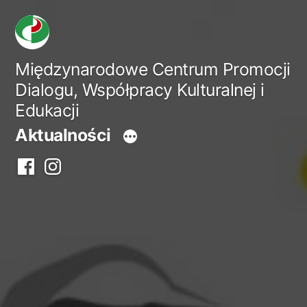
Przejdź
do
treści
Międzynarodowe Centrum Promocji
Dialogu, Współpracy Kulturalnej i
Edukacji
Aktualności
Facebook
Instagram
centrum