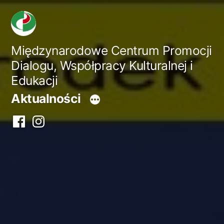
Przejdź
do
treści
Międzynarodowe Centrum Promocji
Dialogu, Współpracy Kulturalnej i
Edukacji
Aktualności
Facebook
Instagram
centrum