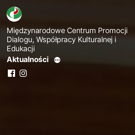
Przejdź
do
treści
Międzynarodowe Centrum Promocji
Dialogu, Współpracy Kulturalnej i
Edukacji
Aktualności
Facebook
Instagram
centrum