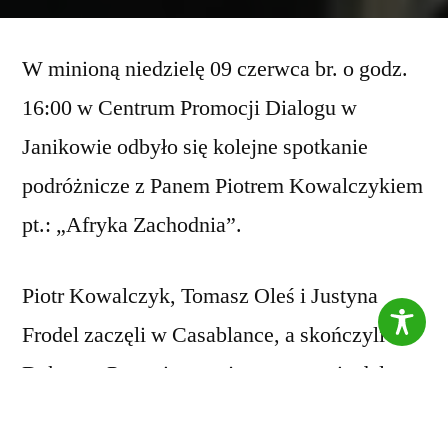
W minioną niedzielę 09 czerwca br. o godz.
16:00 w Centrum Promocji Dialogu w
Janikowie odbyło się kolejne spotkanie
podróżnicze z Panem Piotrem Kowalczykiem
pt.: „Afryka Zachodnia”.
Piotr Kowalczyk, Tomasz Oleś i Justyna
Frodel zaczęli w Casablance, a skończyli w
Dakarze. Przemieszczając – czym się dało
(łapiąc autostopa, płynąc łódką canoe,