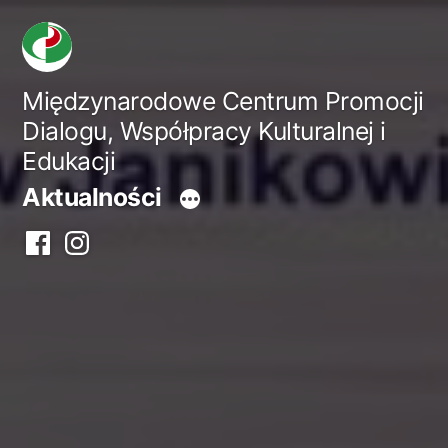
Przejdź
do
treści
Międzynarodowe Centrum Promocji
Dialogu, Współpracy Kulturalnej i
Edukacji
Aktualności
Facebook
Instagram
centrum