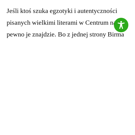
Jeśli ktoś szuka egzotyki i autentyczności
pisanych wielkimi literami w Centrum na
pewno je znajdzie. Bo z jednej strony Birma
– Plemię Padaung – „Kobiety Żyrafy”, z
drugiej zaś Nowa Gwinea i Papuasi.
Ludzka skóra jest jak odzież ochronna dla
mięśni i kości. Człowiek zdobił ją od zawsze.
Jak mówi etnolog Robert Andrzej Dul u
plemion żyjących w ekstremalnie trudnych
warunkach, wymagających umiejętności