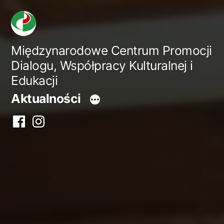
Przejdź
do
treści
Międzynarodowe Centrum Promocji
Dialogu, Współpracy Kulturalnej i
Edukacji
Aktualności
Facebook
Instagram
centrum