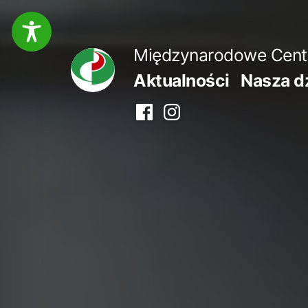
Przejdź
do
Międzynarodowe Centru
treści
Aktualności
Nasza d
Facebook
Instagram
centrum