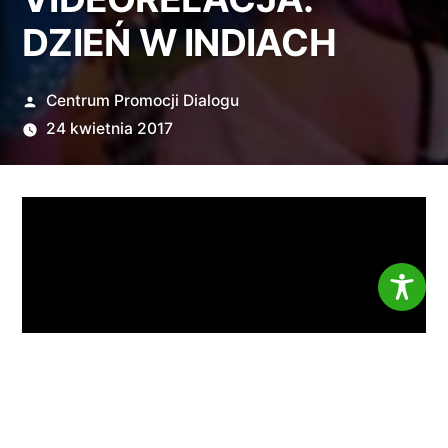
DZIEŃ W INDIACH
Opublikowane
Centrum Promocji Dialogu
przez
24 kwietnia 2017