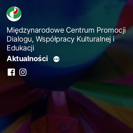
Przejdź
do
treści
Międzynarodowe Centrum Promocji
Dialogu, Współpracy Kulturalnej i
Edukacji
Aktualności
Facebook
Instagram
centrum