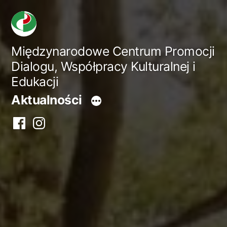
Przejdź
do
treści
Międzynarodowe Centrum Promocji
Dialogu, Współpracy Kulturalnej i
Edukacji
Aktualności
Facebook
Instagram
centrum