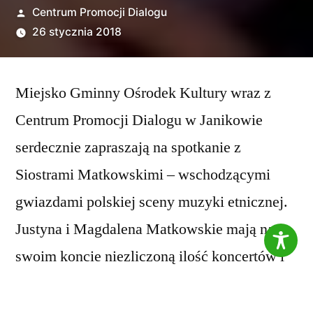
Opublikowane
Centrum Promocji Dialogu
przez
26 stycznia 2018
Miejsko Gminny Ośrodek Kultury wraz z
Centrum Promocji Dialogu w Janikowie
serdecznie zapraszają na spotkanie z
Siostrami Matkowskimi – wschodzącymi
gwiazdami polskiej sceny muzyki etnicznej.
Justyna i Magdalena Matkowskie mają na
swoim koncie niezliczoną ilość koncertów i
wystąpień. W 2016 roku nakładem wytwórni
Sony Music Entertainment ukazała się ich