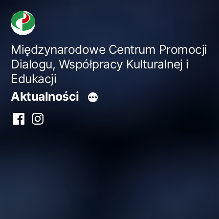
Przejdź
do
treści
Międzynarodowe Centrum Promocji
Dialogu, Współpracy Kulturalnej i
Edukacji
Aktualności
Facebook
Instagram
centrum