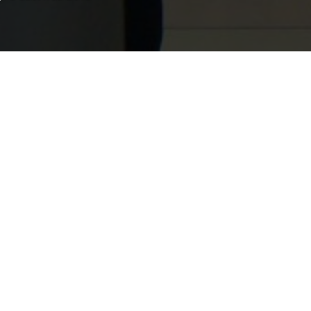
romocji Dialogu w Janikowie odbyło się
i pt.” Kujawy Zachodnie w Powstaniu
 Paluszyńskim. Autor- pasjonat
etni prezes Koła Towarzystwa Pamięci
1918/1919, zasłużony członek Towarzystwa
wia, zapoznał słuchaczy z jej zawartością,
ych korzystał przy pisaniu pracy, a także