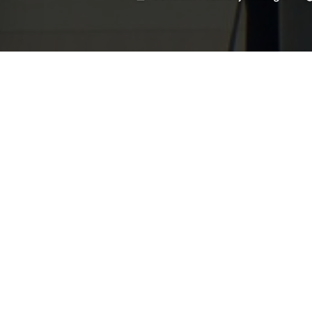
przez
Dnia 6 czerwca w Centrum P
spotkanie z autorem książk
Wielkopolskim”- Wojciechem
powstańczego zrywu, długol
Powstania Wielkopolskiego 
Miłośników Miasta Inowrocła
odniósł się do źródeł, z któr