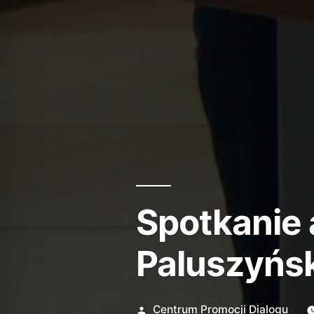
Spotkanie 
Paluszyńs
Opublikowane
Centrum Promocji Dialogu