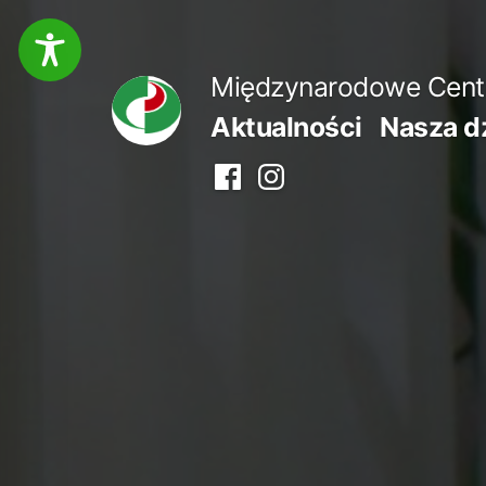
Przejdź
do
Międzynarodowe Centru
treści
Aktualności
Nasza d
Facebook
Instagram
centrum