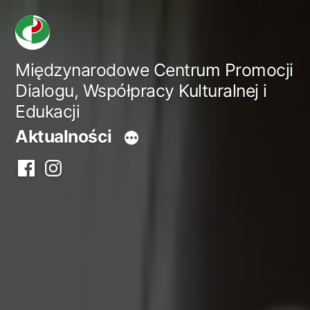
Przejdź
do
treści
Międzynarodowe Centrum Promocji
Dialogu, Współpracy Kulturalnej i
Edukacji
Aktualności
Facebook
Instagram
centrum