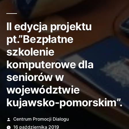
II edycja projektu
pt.”Bezpłatne
szkolenie
komputerowe dla
seniorów w
województwie
kujawsko-pomorskim”.
Opublikowane
Centrum Promocji Dialogu
przez
16 października 2019