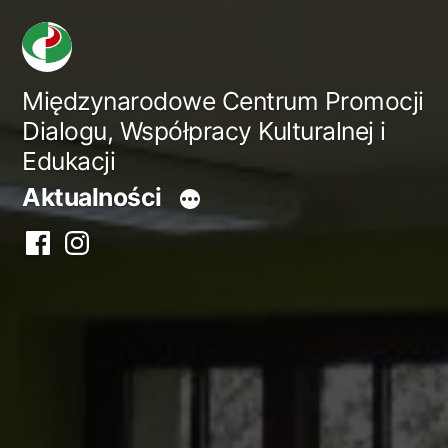
Przejdź
do
treści
Międzynarodowe Centrum Promocji
Dialogu, Współpracy Kulturalnej i
Edukacji
Aktualności
Facebook
Instagram
centrum