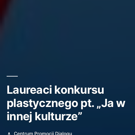
Laureaci konkursu
plastycznego pt. „Ja w
innej kulturze”
Opublikowane
Centrum Promocji Dialogu