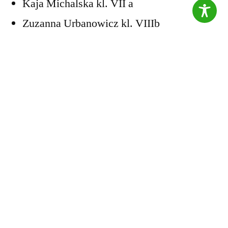
Kaja Michalska kl. VII a
Zuzanna Urbanowicz kl. VIIIb
Rozalia Kubiak kl. Ob
Natasza Nowotnik kl. Oc
Lena Ligocka kl. Oa
Anna Żubrowska kl. V
Agata Trela kl. VII a
Wszystkim Laureatom gratulujemy i
życzymy dalszych sukcesów!
Poniżej fotorelacja z odbioru nagród i