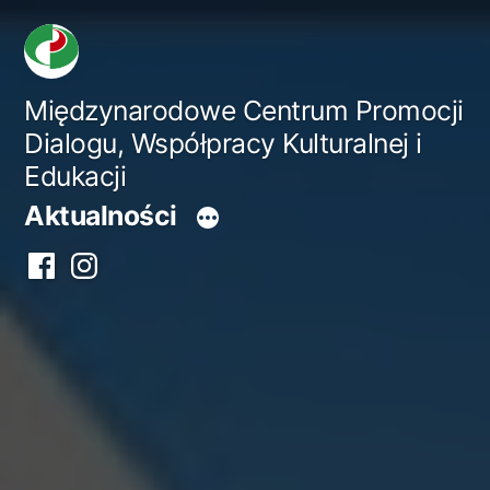
Przejdź
do
treści
Międzynarodowe Centrum Promocji
Dialogu, Współpracy Kulturalnej i
Edukacji
Aktualności
Facebook
Instagram
centrum