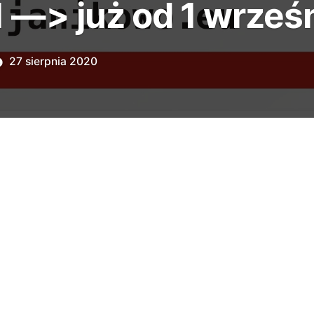
—> już od 1 wrześn
27 sierpnia 2020
angielskiego dla uczniów szkół
III), gimnazjum oraz osób dorosłych z
Janikowo.
 niemieckiego
i hiszpańskiego
dla osób
sta i gminy Janikowo.