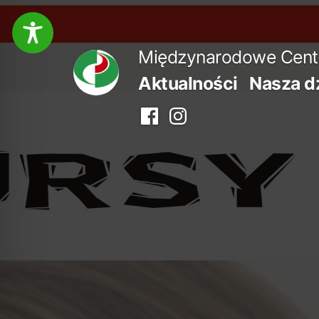
Przejdź
do
Międzynarodowe Centru
treści
Aktualności
Nasza d
Facebook
Instagram
centrum