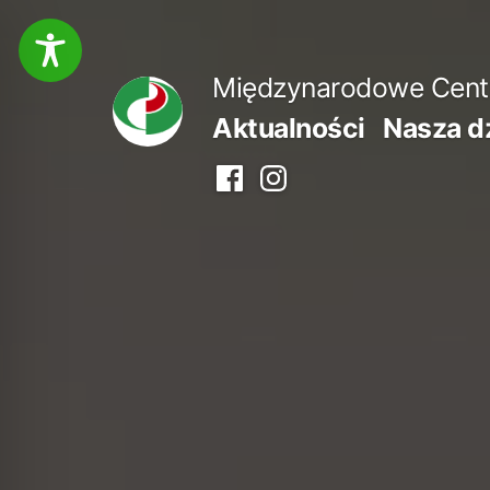
Przejdź
do
Międzynarodowe Centru
treści
Aktualności
Nasza d
Facebook
Instagram
centrum