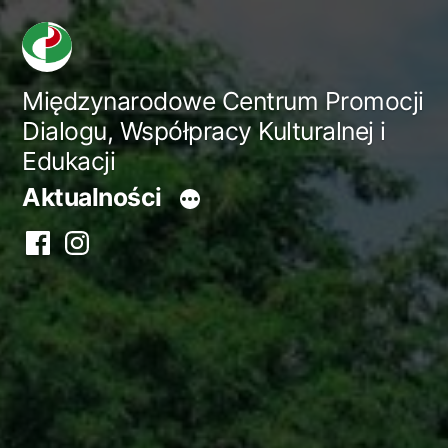
Przejdź
do
treści
Międzynarodowe Centrum Promocji
Dialogu, Współpracy Kulturalnej i
Edukacji
Aktualności
Facebook
Instagram
centrum