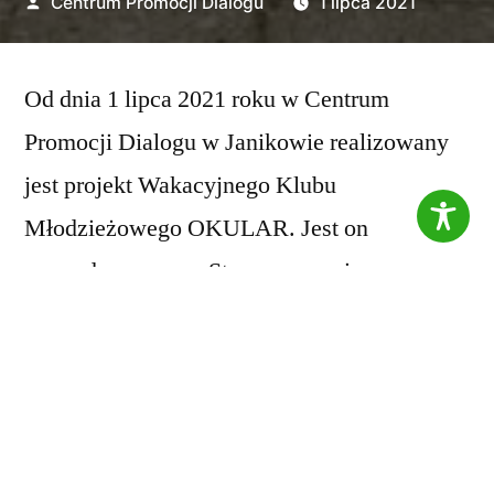
Opublikowane
Centrum Promocji Dialogu
1 lipca 2021
przez
Od dnia 1 lipca 2021 roku w Centrum
Promocji Dialogu w Janikowie realizowany
jest projekt Wakacyjnego Klubu
Młodzieżowego OKULAR. Jest on
prowadzony przez Stowarzyszenie
Inicjatywne OKULAR, we współpracy z
Gminą Janikowo, a także Centrum Promocji
Dialogu w Janikowie. Przez okres wakacji, w
wybrane dni, dzieci w wieku od 8 do 12 lat
uczestniczą w zajęciach rekreacyjnych,