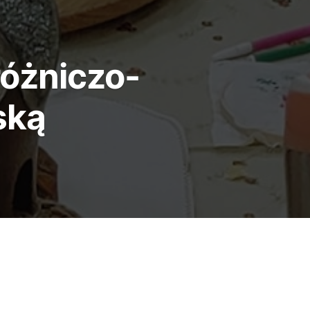
różniczo-
ską