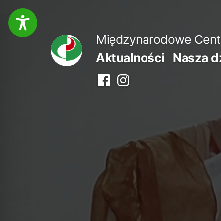
Przejdź
do
Międzynarodowe Centru
treści
Aktualności
Nasza d
Facebook
Instagram
centrum