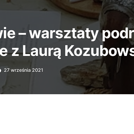
ie – warsztaty pod
ne z Laurą Kozubow
27 września 2021
mimo chłodu za oknem w Centrum Promocji