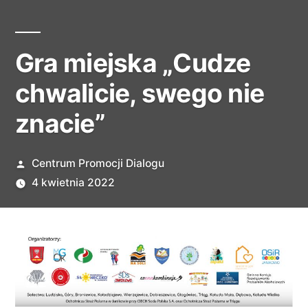
Gra miejska „Cudze
chwalicie, swego nie
znacie”
Opublikowane
Centrum Promocji Dialogu
przez
4 kwietnia 2022