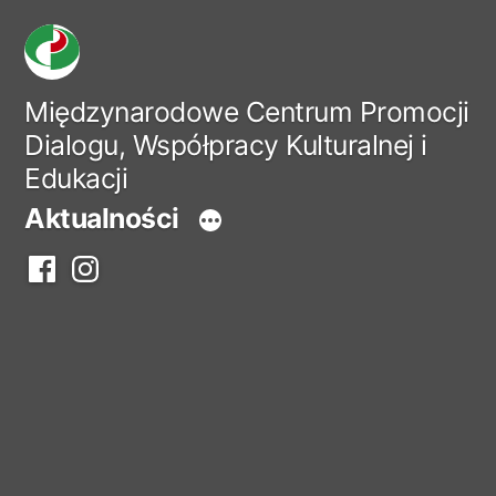
Przejdź
do
treści
Międzynarodowe Centrum Promocji
Dialogu, Współpracy Kulturalnej i
Edukacji
Aktualności
Facebook
Instagram
centrum