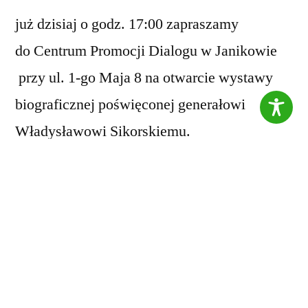
już dzisiaj o godz. 17:00 zapraszamy
do Centrum Promocji Dialogu w Janikowie
przy ul. 1-go Maja 8 na otwarcie wystawy
biograficznej poświęconej generałowi
Władysławowi Sikorskiemu.
Rok 2023 ogłoszony przez Powiat
Inowrocławski Rokiem Władysława
Sikorskiego, wybitnego męża stanu. Z tej
okazji nasza instytucja pragnie dołączyć do
w/w przedsięwzięcia.