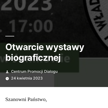
Otwarcie wystawy
biograficznej
Opublikowane
Centrum Promocji Dialogu
przez
24 kwietnia 2023
Szanowni Państwo,