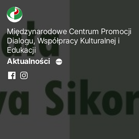
Przejdź
do
treści
Międzynarodowe Centrum Promocji
Dialogu, Współpracy Kulturalnej i
Edukacji
Aktualności
Facebook
Instagram
centrum