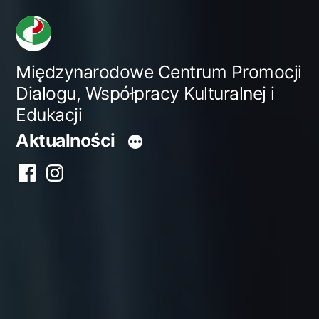
Przejdź
do
treści
Międzynarodowe Centrum Promocji
Dialogu, Współpracy Kulturalnej i
Edukacji
Aktualności
Facebook
Instagram
centrum