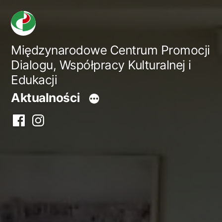
Przejdź
do
treści
Międzynarodowe Centrum Promocji
Dialogu, Współpracy Kulturalnej i
Edukacji
Aktualności
Facebook
Instagram
centrum