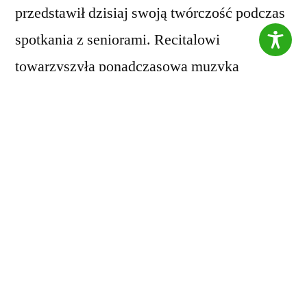
przedstawił dzisiaj swoją twórczość podczas
spotkania z seniorami. Recitalowi
towarzyszyła ponadczasowa muzyka
Fryderyka Chopina, która przyczyniła się do
głębokiej refleksji wśród uczestników
spotkania.
Wydarzenie to współtworzyliśmy z Miejsko-
Gminną Biblioteką Publiczną w Janikowie.