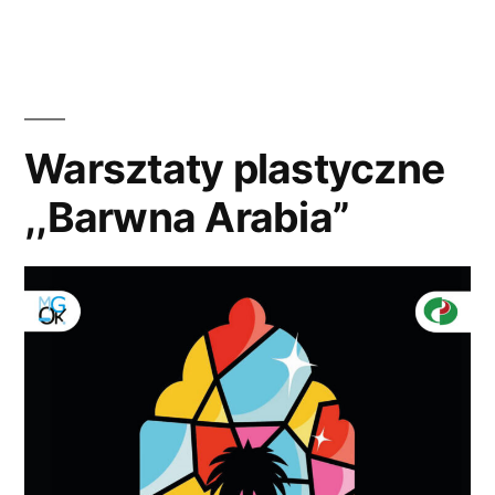
dojrzałych
talentów
Warsztaty plastyczne
,,Barwna Arabia”