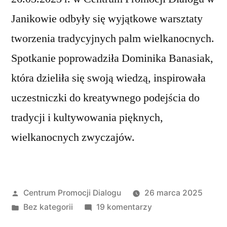
Janikowie odbyły się wyjątkowe warsztaty
tworzenia tradycyjnych palm wielkanocnych.
Spotkanie poprowadziła Dominika Banasiak,
która dzieliła się swoją wiedzą, inspirowała
uczestniczki do kreatywnego podejścia do
tradycji i kultywowania pięknych,
wielkanocnych zwyczajów.
Opublikowane
Centrum Promocji Dialogu
26 marca 2025
przez
Opublikowano
do
Bez kategorii
19 komentarzy
w
Warsztatownia