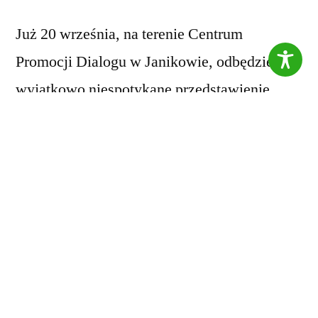
Już 20 września, na terenie Centrum
Promocji Dialogu w Janikowie, odbędzie się
wyjątkowo niespotykane przedstawienie
skierowane dla najmłodszych. Niechaj
jednak nie przyjdzie Wam na myśl
klimatyczna teatralna sala, deski skrzypiące
pod stopami aktorów, czy kupno biletu na
miesiąc przed spektaklem. Choć tradycyjny
teatr kochamy z całego serca, to otwieramy
się na nowe i wraz z
Teatr
Obieżyświat
wychodzimy do Was z