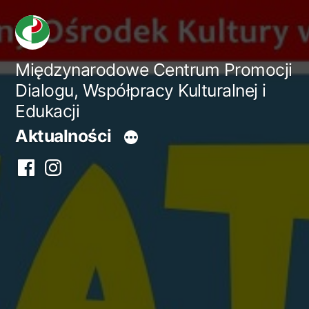
Przejdź
do
treści
Międzynarodowe Centrum Promocji
Dialogu, Współpracy Kulturalnej i
Edukacji
Aktualności
Facebook
Instagram
centrum