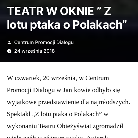
TEATR W OKNIE ” Z
lotu ptaka o Polakach”
Opublikowane
Centrum Promocji Dialogu
przez
24 września 2018
W czwartek, 20 września, w Centrum
Promocji Dialogu w Janikowie odbyło się
wyjątkowe przedstawienie dla najmłodszych.
Spektakl „Z lotu ptaka o Polakach” w
wykonaniu Teatru Obieżyświat zgromadził
wiele osób w różnym wieku. Autorski