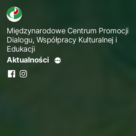
Przejdź
do
treści
Międzynarodowe Centrum Promocji
Dialogu, Współpracy Kulturalnej i
Edukacji
Aktualności
Facebook
Instagram
centrum