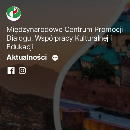
Przejdź
do
treści
Międzynarodowe Centrum Promocji
Dialogu, Współpracy Kulturalnej i
Edukacji
Aktualności
Facebook
Instagram
centrum