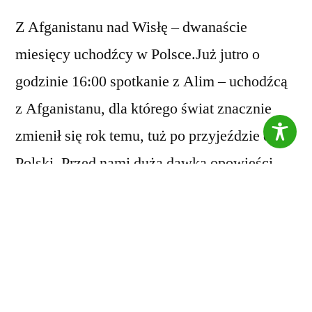
Z Afganistanu nad Wisłę – dwanaście
miesięcy uchodźcy w Polsce.Już jutro o
godzinie 16:00 spotkanie z Alim – uchodźcą
z Afganistanu, dla którego świat znacznie
zmienił się rok temu, tuż po przyjeździe do
Polski. Przed nami duża dawka opowieści
oraz ciekawostek dotyczących Afganistanu –
miejsca pełnego pięknych tradycji. Bądźcie z
nami!
Zapraszamy!