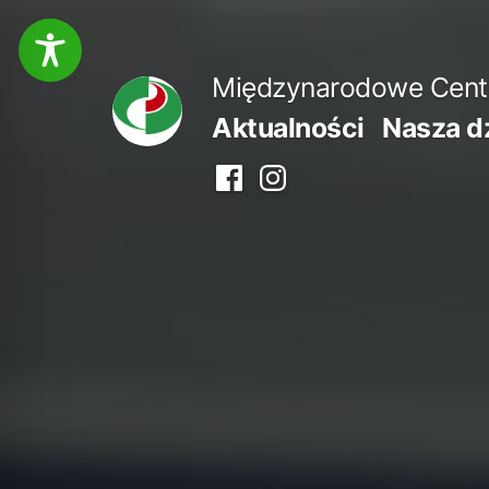
Przejdź
do
Międzynarodowe Centru
treści
Aktualności
Nasza d
Facebook
Instagram
centrum