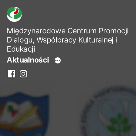
Przejdź
do
treści
Międzynarodowe Centrum Promocji
Dialogu, Współpracy Kulturalnej i
Edukacji
Aktualności
Facebook
Instagram
centrum