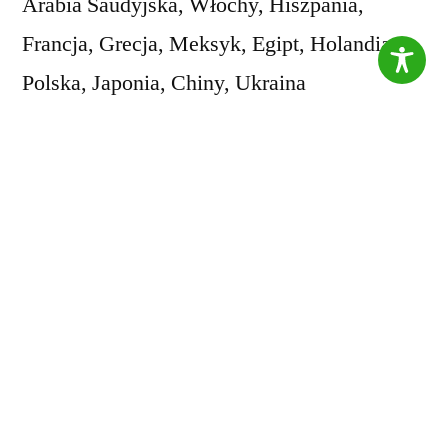
Arabia Saudyjska, Włochy, Hiszpania,
Francja, Grecja, Meksyk, Egipt, Holandia,
Polska, Japonia, Chiny, Ukraina
* 20 drużyn, które staną do rywalizacji w
ekscytujących wyzwaniach i pytaniach
* Atrakcyjne nagrody dla zwycięzców! 🏆
Bądź częścią tego niezwykłego wydarzenia i
zgłoś drużynę, która wyruszy w
niezapomnianą podróż!(zespoły rodzinne,