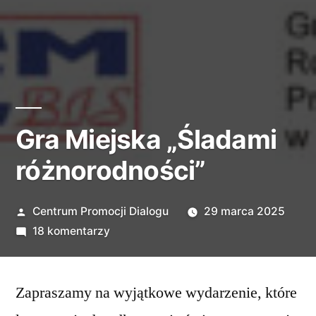
Gra Miejska „Śladami
różnorodności”
Opublikowane
Centrum Promocji Dialogu
29 marca 2025
przez
do
18 komentarzy
Gra
Miejska
Zapraszamy na wyjątkowe wydarzenie, które
„Śladami
różnorodności”